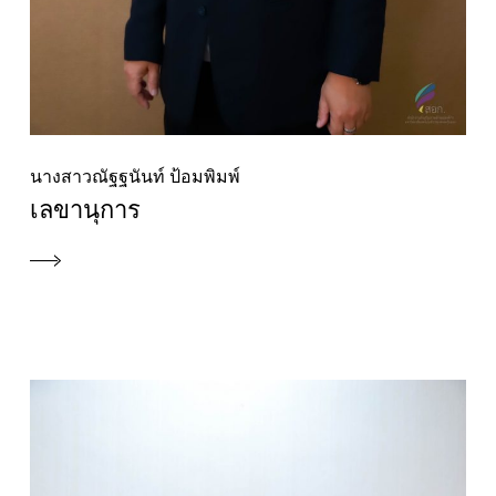
นางสาวณัฐฐนันท์ ป้อมพิมพ์
เลขานุการ