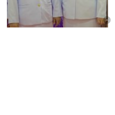
ข่าวประชาสัมพันธ์
อัลบั้มกิจกรรม
โครงการวันเฉลิมพระชนมพรรษา
สมเด็จพระนางเจ้าสุทิตา พัชรสุธา
พิมลลักษณ พระบรมราชินี