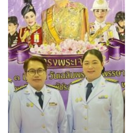
สุ
ทิตา
พัชร
สุธา
พิมล
ลัก
ษณ
พระบรม
ราชินี