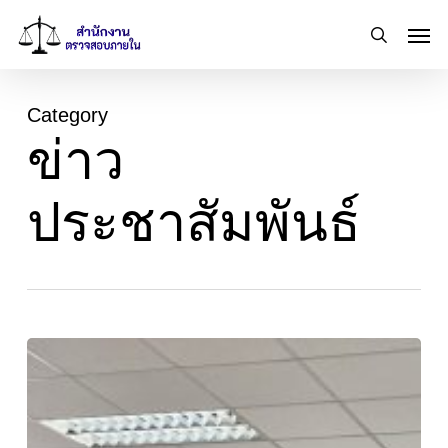
Skip
Men
to
search
main
content
Category
ข่าว
ประชาสัมพันธ์
ประชุม
เปิด
ตรวจ
สอบ