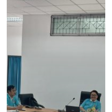
ระบบ
การ
จัด
ทำ
งบ
การ
เงิน
และ
รายงาน
ทางการ
เงิน
(เงิน
ผล
ประโยชน์)และ
จัด
ซื้อ
จัด
จ้าง