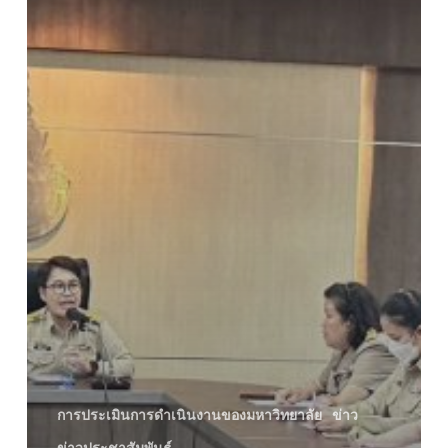
และ
รายงาน
ทางการ
เงิน
(เงิน
ผล
ประโยชน์)
จัด
ซื้อ
จัด
จ้าง
และ
รถ
ราชการ
ไตรมาส
2
การประเมินการดำเนินงานของมหาวิทยาลัย
ข่าว
ปีงบประมาณ
2567