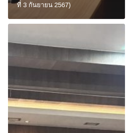
ที่ 3 กันยายน 2567)
ประชุม
ปิด
ตรวจ
การ
ปฏิบัติ
งาน
ตรวจ
สอบ
ระบบ
การ
จัด
ทำ
งบ
การ
เงิน