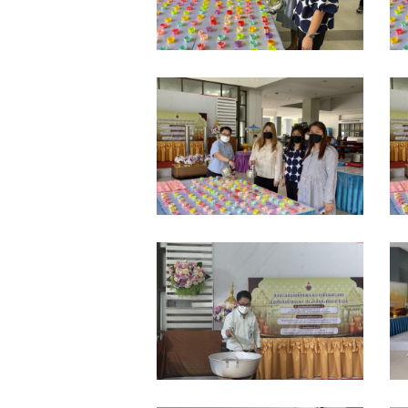
S__13729818
S
S__14082231
S