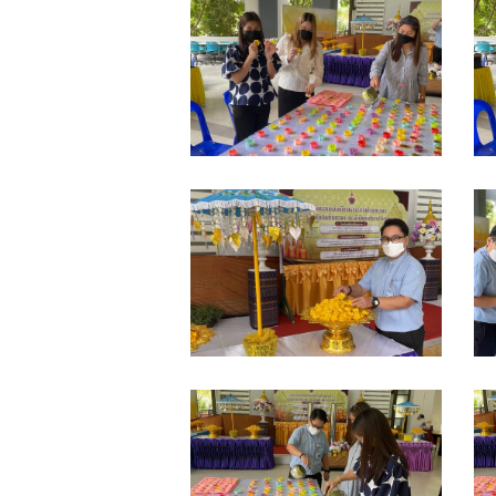
S__13729803
S
S__13729807
S
S__13729813
S