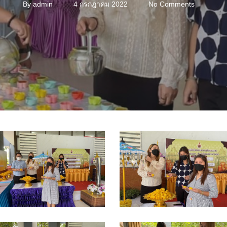
By
admin
4 กรกฎาคม 2022
No Comments
__13729800
S__13729801