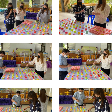
__13729804
S__13729805
__13729808
S__13729810
__13729814
S__13729815