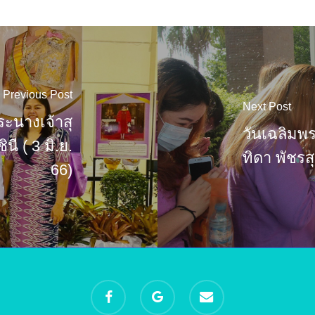
Previous Post
Next Post
ะนางเจ้าสุ
วันเฉลิมพ
ี ( 3 มิ.ย.
ทิดา พัชร
66)
facebook
google-
email
plus