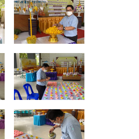
S__13729806
S__13729811
S__13729816