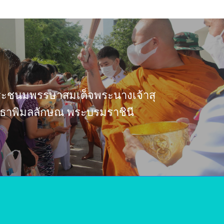
ระชนมพรรษาสมเด็จพระนางเจ้าสุ
สุธาพิมลลักษณ พระบรมราชินี