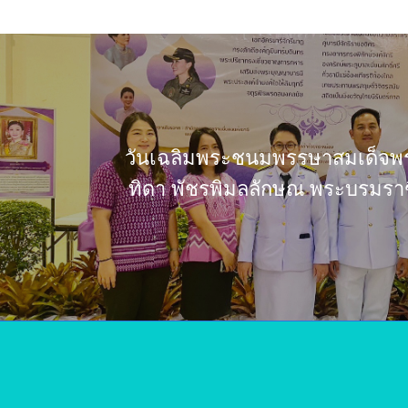
วันเฉลิมพระชนมพรรษาสมเด็จพร
ทิดา พัชรพิมลลักษณ พระบรมราชิน