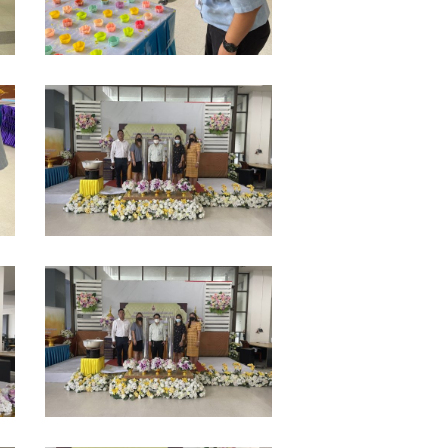
S__14082232
S__14082230