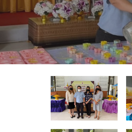
S__13729797
S