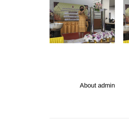
S__14082220
S
About
admin