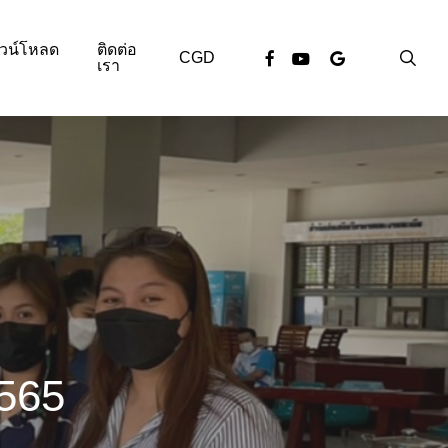
วน์โหลด
ติดต่อ
facebook
youtube
google-
sea
CGD
เรา
plus
565