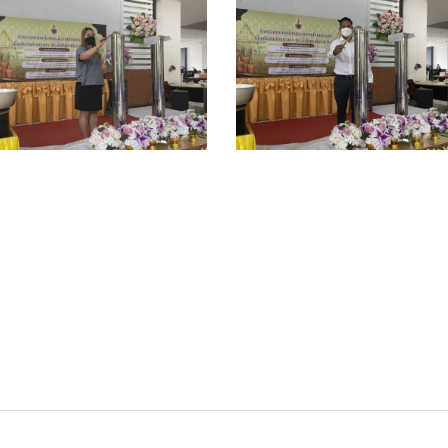
__14082214
S__14082210