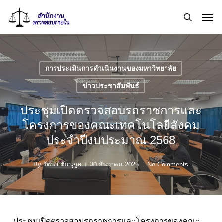
Skip
Men
to
search
main
content
การประเมินการดำเนินงานของมหาวิทยาลัย
ข่าวประชาสัมพันธ์
ประชุมเปิดตรวจสอบรถราชการและ
โครงการของคณะเทคโนโลยีสังคม
ประจำปีงบประมาณ 2568
By
รัตนา ตันนุกูล
30 ธันวาคม 2025
No Comments
ประชุมเปิดตรวจสอบรถราชการและโครงการของคณะ